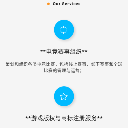
Our Services
**电竞赛事组织**
策划和组织各类电竞比赛，包括线上赛事、线下赛事和全球
比赛的管理与运营；
**游戏版权与商标注册服务**