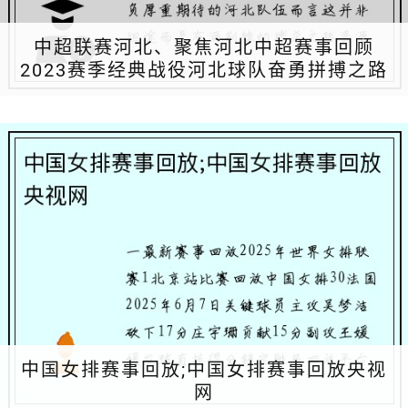
中超联赛河北、聚焦河北中超赛事回顾
2023赛季经典战役河北球队奋勇拼搏之路
中国女排赛事回放;中国女排赛事回放央视
网