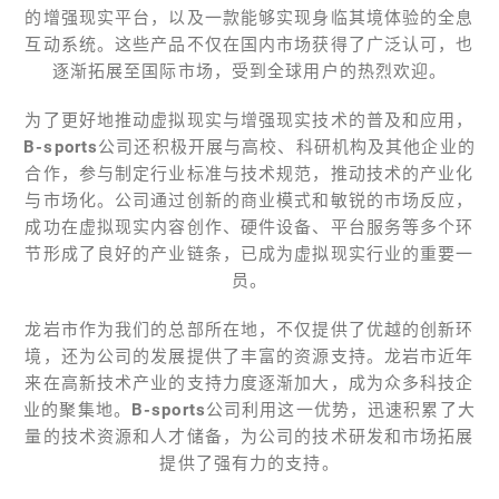
的增强现实平台，以及一款能够实现身临其境体验的全息
互动系统。这些产品不仅在国内市场获得了广泛认可，也
逐渐拓展至国际市场，受到全球用户的热烈欢迎。
为了更好地推动虚拟现实与增强现实技术的普及和应用，
B-sports
公司还积极开展与高校、科研机构及其他企业的
合作，参与制定行业标准与技术规范，推动技术的产业化
与市场化。公司通过创新的商业模式和敏锐的市场反应，
成功在虚拟现实内容创作、硬件设备、平台服务等多个环
节形成了良好的产业链条，已成为虚拟现实行业的重要一
员。
龙岩市作为我们的总部所在地，不仅提供了优越的创新环
境，还为公司的发展提供了丰富的资源支持。龙岩市近年
来在高新技术产业的支持力度逐渐加大，成为众多科技企
业的聚集地。
B-sports
公司利用这一优势，迅速积累了大
量的技术资源和人才储备，为公司的技术研发和市场拓展
提供了强有力的支持。