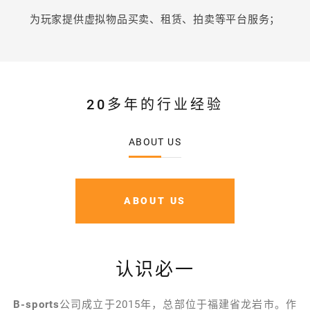
为玩家提供虚拟物品买卖、租赁、拍卖等平台服务；
20多年的行业经验
ABOUT US
ABOUT US
认识必一
B-sports
公司成立于2015年，总部位于福建省龙岩市。作