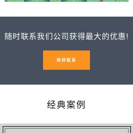
随时联系我们公司获得最大的优惠!
保持联系
经典案例