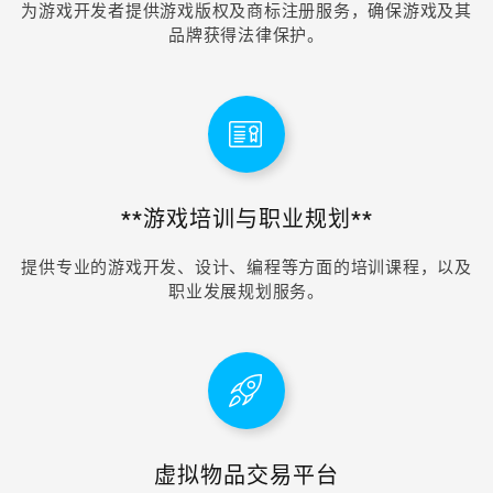
为游戏开发者提供游戏版权及商标注册服务，确保游戏及其
品牌获得法律保护。
**游戏培训与职业规划**
提供专业的游戏开发、设计、编程等方面的培训课程，以及
职业发展规划服务。
虚拟物品交易平台