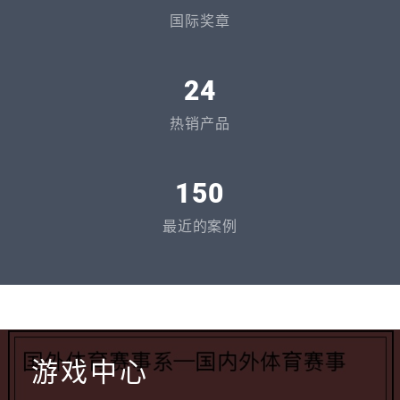
国际奖章
24
热销产品
150
最近的案例
游戏中心