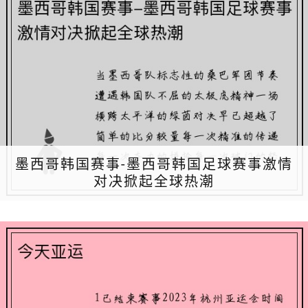
墨西哥韩国赛事-墨西哥韩国足球赛事激情
对决掀起全球热潮